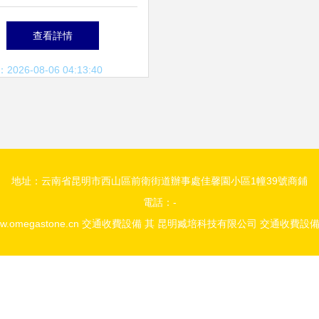
大隊微博中的交通收費設
查看詳情
備信息
26-08-06 04:13:40
地址：云南省昆明市西山區前衛街道辦事處佳馨園小區1幢39號商鋪
電話：-
w.omegastone.cn
交通收費設備 其
昆明臧培科技有限公司
交通收費設備