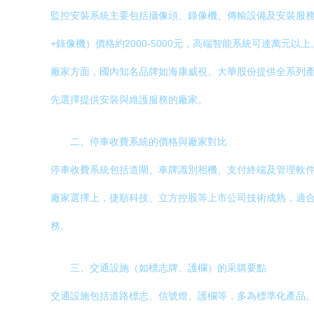
監控安裝系統主要包括攝像頭、錄像機、傳輸設備及安裝服務
+錄像機）價格約2000-5000元，高端智能系統可達萬元以上
廠家方面，國內知名品牌如海康威視、大華股份提供全系列
先選擇提供安裝與維護服務的廠家。
二、停車收費系統的價格與廠家對比
停車收費系統包括道閘、車牌識別相機、支付終端及管理軟件。
廠家選擇上，捷順科技、立方控股等上市公司技術成熟，適
務。
三、交通設施（如標志牌、護欄）的采購要點
交通設施包括道路標志、信號燈、護欄等，多為標準化產品。價