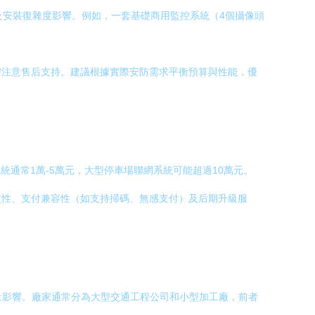
及安裝復雜度影響。例如，一套基礎商用監控系統（4個攝像頭
需注意售后支持。建議根據實際安防需求平衡預算與性能，優
統通常1萬-5萬元，大型停車場聯網系統可能超過10萬元。
定性、支付兼容性（如支持掃碼、無感支付）及后期升級服
購量影響。廠家通常分為大型交通工程公司和小型加工廠，前者