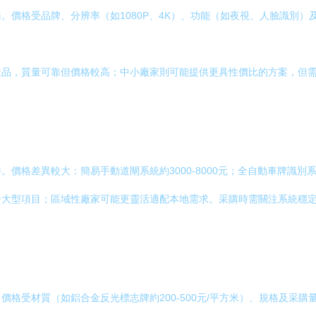
。價格受品牌、分辨率（如1080P、4K）、功能（如夜視、人臉識別）
。
產品，質量可靠但價格較高；中小廠家則可能提供更具性價比的方案，但
價格差異較大：簡易手動道閘系統約3000-8000元；全自動車牌識別系
合大型項目；區域性廠家可能更靈活適配本地需求。采購時需關注系統穩
格受材質（如鋁合金反光標志牌約200-500元/平方米）、規格及采