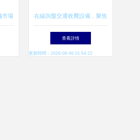
備市場
在線詢盤交通收費設備，聚焦
與車輛
廣州市天河區天平百順五金經
查看詳情
擇
營部
更新時間：2026-08-06 01:54:22