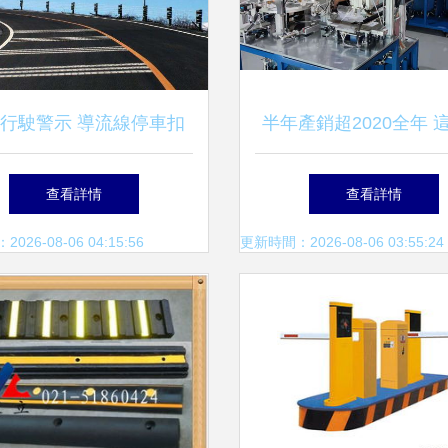
行駛警示 導流線停車扣
半年產銷超2020全年 
分，還有這些標線千萬別
環電感設備廠何以在交
查看詳情
查看詳情
碰！
設備領域異軍突起
26-08-06 04:15:56
更新時間：2026-08-06 03:55:24