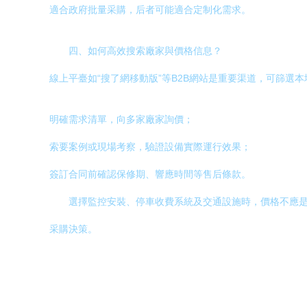
適合政府批量采購，后者可能適合定制化需求。
四、如何高效搜索廠家與價格信息？
線上平臺如“搜了網移動版”等B2B網站是重要渠道，可篩選
明確需求清單，向多家廠家詢價；
索要案例或現場考察，驗證設備實際運行效果；
簽訂合同前確認保修期、響應時間等售后條款。
選擇監控安裝、停車收費系統及交通設施時，價格不應
采購決策。